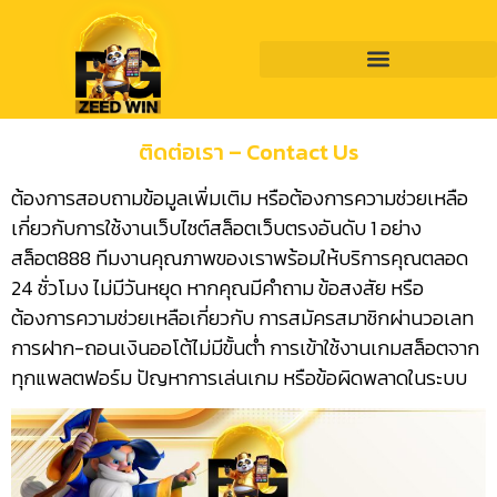
ติดต่อเรา – Contact Us
ต้องการสอบถามข้อมูลเพิ่มเติม หรือต้องการความช่วยเหลือ
เกี่ยวกับการใช้งานเว็บไซต์สล็อตเว็บตรงอันดับ 1 อย่าง
สล็อต888 ทีมงานคุณภาพของเราพร้อมให้บริการคุณตลอด
24 ชั่วโมง ไม่มีวันหยุด หากคุณมีคำถาม ข้อสงสัย หรือ
ต้องการความช่วยเหลือเกี่ยวกับ การสมัครสมาชิกผ่านวอเลท
การฝาก-ถอนเงินออโต้ไม่มีขั้นต่ำ การเข้าใช้งานเกมสล็อตจาก
ทุกแพลตฟอร์ม ปัญหาการเล่นเกม หรือข้อผิดพลาดในระบบ